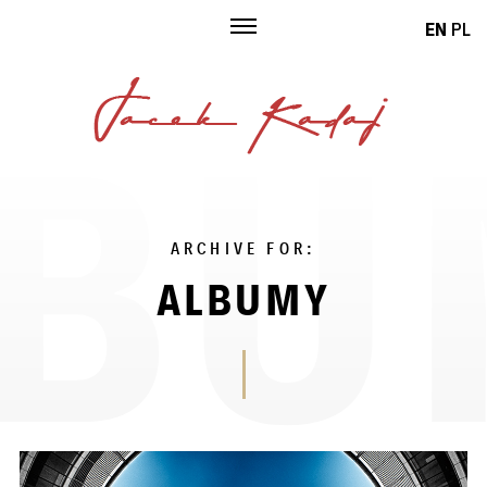
Skip
EN
PL
to
content
ARCHIVE FOR:
ALBUMY