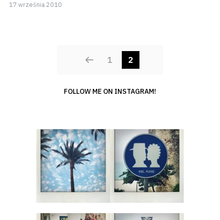
17 września 2010
kwietnia
2018
POSTS
1
2
NAVIGATIO
FOLLOW ME ON INSTAGRAM!