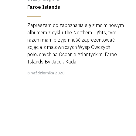
Faroe Islands
Zapraszam do zapoznania się z moim nowym
albumem z cyklu The Northern Lights, tym
razem mam przyjemność zaprezentować
zdjęcia z malowniczych Wysp Owczych
położonych na Oceanie Atlantyckim. Faroe
Islands By Jacek Kadaj
8
8 października 2020
października
2020