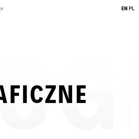
EN
PL
CT
AFICZNE