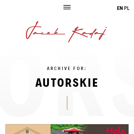
Skip
EN
PL
to
content
ARCHIVE FOR:
AUTORSKIE