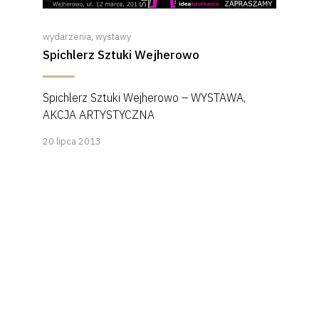
wydarzenia
,
wystawy
Spichlerz Sztuki Wejherowo
Spichlerz Sztuki Wejherowo – WYSTAWA,
AKCJA ARTYSTYCZNA
8
20 lipca 2013
kwietnia
2018