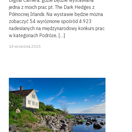
jedna z moich prac pt. The Dark Hedges z
Północnej Irlandii. Na wystawie będzie można
zobaczyć 54 wyróżnione spośród 4.923
nadesłanych na międzynarodowy konkurs prac
w kategoriach Podróże, […]
8
14 września 2015
kwietnia
2018