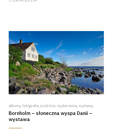
1 czerwca 2014
kwietnia
2018
albumy
,
fotografia
,
podróże
,
wydarzenia
,
wystawy
Bornholm – słoneczna wyspa Danii –
wystawa