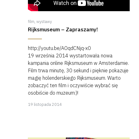
film
,
wystawy
Rijksmuseum – Zapraszamy!
http://youtu.be/AOqdCNjq-x0
19 września 2014 wystartowała nowa
kampania online Rijksmuseum w Amsterdamie.
Film trwa minutę, 30 sekund i pięknie pokazuje
magię holenderskiego Rijksmuseum. Warto
zobaczyć ten film i oczywiście wybrać się
osobiście do muzeum:)!
8
19 listopada 2014
kwietnia
2018