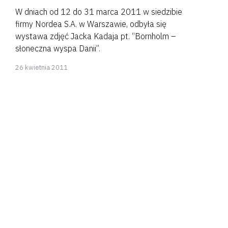
W dniach od 12 do 31 marca 2011 w siedzibie
firmy Nordea S.A. w Warszawie, odbyła się
wystawa zdjęć Jacka Kadaja pt. “Bornholm –
słoneczna wyspa Danii”.
8
26 kwietnia 2011
kwietnia
2018
N