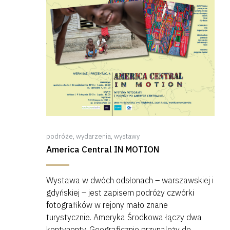
podróże
,
wydarzenia
,
wystawy
America Central IN MOTION
Wystawa w dwóch odsłonach – warszawskiej i
gdyńskiej – jest zapisem podróży czwórki
fotografików w rejony mało znane
turystycznie. Ameryka Środkowa łączy dwa
kontynenty. Geograficznie przynależy do