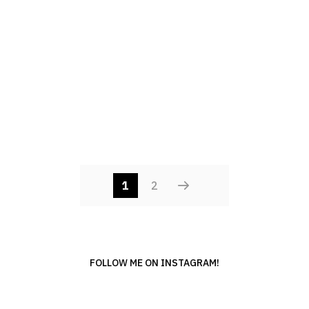
POSTS
1
2
NAVIGATIO
FOLLOW ME ON INSTAGRAM!