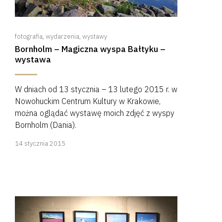
fotografia
,
wydarzenia
,
wystawy
Bornholm – Magiczna wyspa Bałtyku –
wystawa
W dniach od 13 stycznia – 13 lutego 2015 r. w
Nowohuckim Centrum Kultury w Krakowie,
można oglądać wystawę moich zdjęć z wyspy
Bornholm (Dania).
22
14 stycznia 2015
stycznia
2015