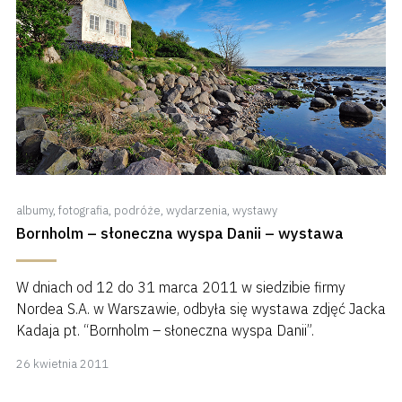
albumy
,
fotografia
,
podróże
,
wydarzenia
,
wystawy
Bornholm – słoneczna wyspa Danii – wystawa
W dniach od 12 do 31 marca 2011 w siedzibie firmy
Nordea S.A. w Warszawie, odbyła się wystawa zdjęć Jacka
Kadaja pt. “Bornholm – słoneczna wyspa Danii”.
8
26 kwietnia 2011
kwietnia
2018