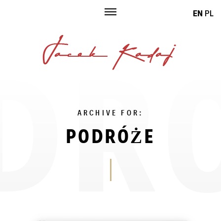
Skip
EN
PL
to
content
ARCHIVE FOR:
PODRÓŻE